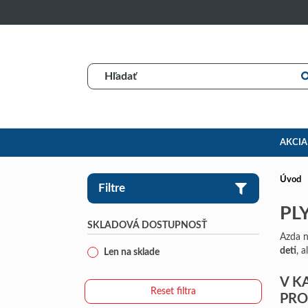
AKCIA
Úvod
Filtre
PL
SKLADOVÁ DOSTUPNOSŤ
Azda n
deti
, 
Len na sklade
V K
Reset filtra
PR