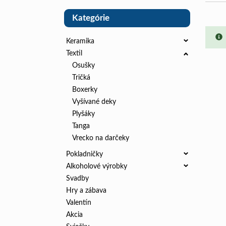
Kategórie
Keramika
Textil
Osušky
Tričká
Boxerky
Vyšívané deky
Plyšáky
Tanga
Vrecko na darčeky
Pokladničky
Alkoholové výrobky
Svadby
Hry a zábava
Valentín
Akcia