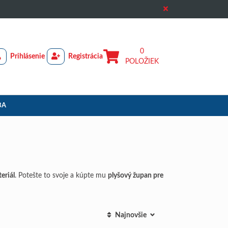
0
Prihlásenie
Registrácia
POLOŽIEK
BA
eriál
. Potešte to svoje a kúpte mu
plyšový župan pre
Najnovšie