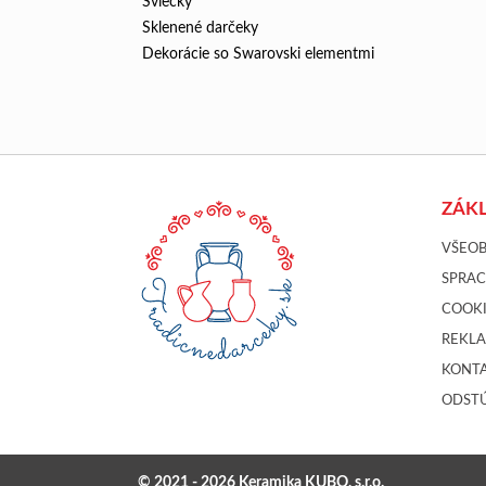
Sviečky
Sklenené darčeky
Dekorácie so Swarovski elementmi
ZÁK
VŠEO
SPRA
COOKI
REKL
KONT
ODSTÚ
© 2021 - 2026 Keramika KUBO, s.r.o.