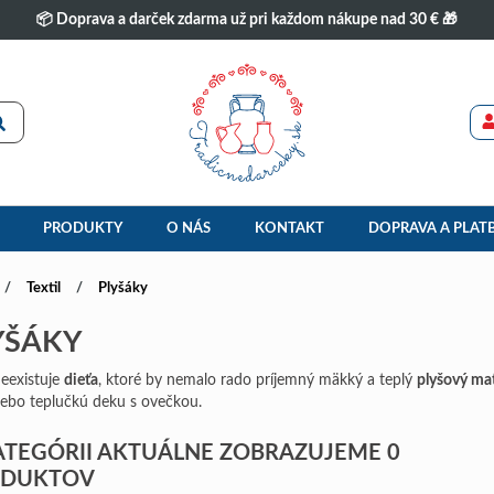
📦 Doprava a darček zdarma už pri každom nákupe nad 30 € 🎁
PRODUKTY
O NÁS
KONTAKT
DOPRAVA A PLAT
Textil
Plyšáky
YŠÁKY
eexistuje
dieťa
, ktoré by nemalo rado príjemný mäkký a teplý
plyšový mat
alebo teplučkú deku s ovečkou.
ATEGÓRII AKTUÁLNE ZOBRAZUJEME 0
ODUKTOV