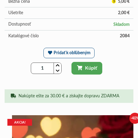
Bežná cena
5,00 €
Ušetríte
2,00 €
Dostupnosť
Skladom
Katalógové číslo
2084
Pridať k obľúbeným
Kúpiť
Nakúpte ešte za 30.00 € a získajte dopravu ZDARMA
-40
AKCIA!