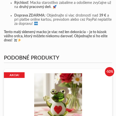
Rýchlosť:
Macka starostlivo zabalíme a odošleme zvyčajne už
na
druhý pracovný deň
.
Doprava ZDARMA:
Objednajte si viac drobností nad
39 €
a
pri platbe online kartou, prevodom alebo cez PayPal neplatíte
za dopravu!
Tento malý sklenený macko je viac než len dekorácia – je to kúsok
vášho srdca, ktorý môžete niekomu darovať. Objednajte si ho ešte
dnes!
PODOBNÉ PRODUKTY
-50%
AKCIA!