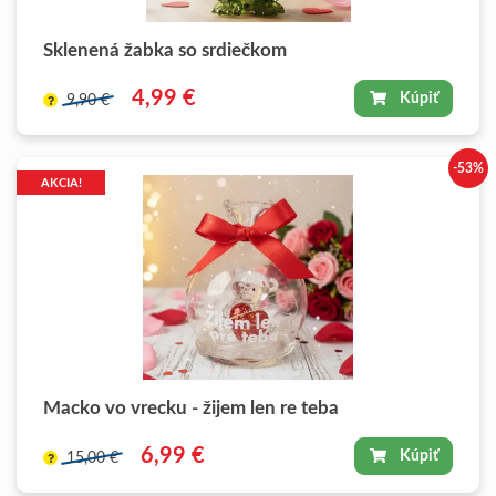
Sklenená žabka so srdiečkom
4,99 €
Kúpiť
9,90 €
-53%
AKCIA!
Macko vo vrecku - žijem len re teba
6,99 €
Kúpiť
15,00 €