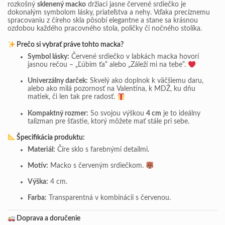
rozkošný
sklenený macko
držiaci jasne červené srdiečko je
dokonalým symbolom lásky, priateľstva a nehy. Vďaka precíznemu
spracovaniu z číreho skla pôsobí elegantne a stane sa krásnou
ozdobou každého pracovného stola, poličky či nočného stolíka.
Prečo si vybrať práve tohto macka?
Symbol lásky:
Červené srdiečko v labkách macka hovorí
jasnou rečou – „Ľúbim ťa“ alebo „Záleží mi na tebe“.
Univerzálny darček:
Skvelý ako doplnok k väčšiemu daru,
alebo ako milá pozornosť na Valentína, k MDŽ, ku dňu
matiek, či len tak pre radosť.
Kompaktný rozmer:
So svojou výškou
4 cm
je to ideálny
talizman pre šťastie, ktorý môžete mať stále pri sebe.
Špecifikácia produktu:
Materiál:
Číre sklo s farebnými detailmi.
Motív:
Macko s červeným srdiečkom.
Výška:
4 cm.
Farba:
Transparentná v kombinácii s červenou.
Doprava a doručenie