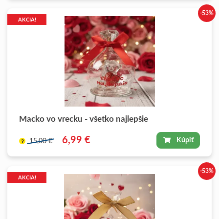
-53%
AKCIA!
Macko vo vrecku - všetko najlepšie
6,99 €
Kúpiť
15,00 €
-53%
AKCIA!