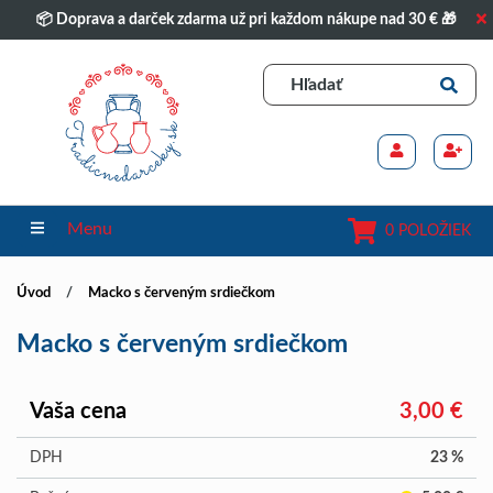
📦 Doprava a darček zdarma už pri každom nákupe nad 30 € 🎁
Menu
0 POLOŽIEK
Úvod
Macko s červeným srdiečkom
Macko s červeným srdiečkom
Vaša cena
3,00 €
DPH
23 %